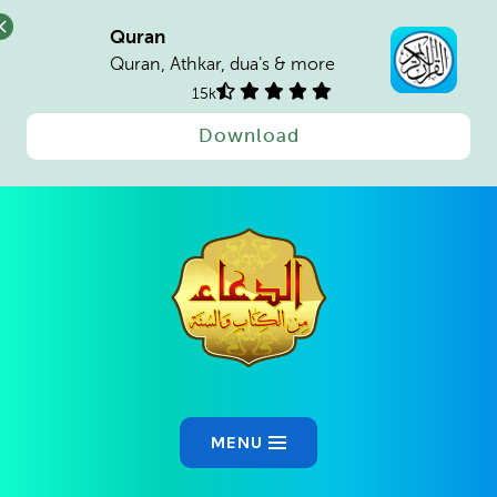
Quran
Quran, Athkar, dua's & more
15k
Download
MENU