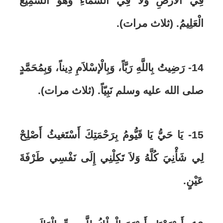
فِي الْأرْضِ وَلاَ فِي السّمَاءِ وَهُوَ السَّمِيعُ
الْعَلِيمُ. (ثلاث مرات).
14- رَضِيتُ بِاللَّهِ رَبَّاً، وَبِالْإسْلاَمِ دِيناً، وَبِمُحَمَّدٍ
صلى الله عليه وسلم نَبِيّاً. (ثلاث مرات).
15- يَا حَيُّ يَا قَيُّومُ بِرَحْمَتِكَ أَسْتَغيثُ أَصْلِحْ
لِي شَأْنِيَ كُلَّهُ وَلاَ تَكِلْنِي إِلَى نَفْسِي طَرْفَةَ
عَيْنٍ.