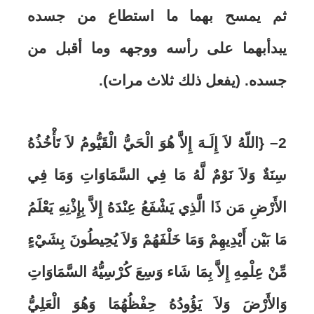
ثم يمسح بهما ما استطاع من جسده
يبدأبهما على رأسه ووجهه وما أقبل من
جسده. (يفعل ذلك ثلاث مرات)
.
2
–
{اللّهُ لاَ إِلَـهَ إِلاَّ هُوَ الْحَيُّ الْقَيُّومُ لاَ تَأْخُذُهُ
سِنَةٌ وَلاَ نَوْمٌ لَّهُ مَا فِي السَّمَاوَاتِ وَمَا فِي
الأَرْضِ مَن ذَا الَّذِي يَشْفَعُ عِنْدَهُ إِلاَّ بِإِذْنِهِ يَعْلَمُ
مَا بَيْن أَيْدِيهِمْ وَمَا خَلْفَهُمْ وَلاَ يُحِيطُونَ بِشَيْءٍ
مِّنْ عِلْمِهِ إِلاَّ بِمَا شَاء وَسِعَ كُرْسِيُّهُ السَّمَاوَاتِ
وَالأَرْضَ وَلاَ يَؤُودُهُ حِفْظُهُمَا وَهُوَ الْعَلِيُّ