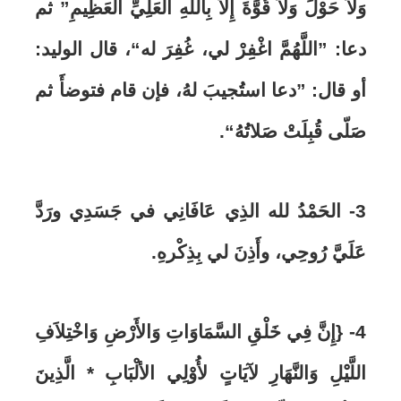
وَلاَ حَوْلَ وَلاَ قُوَّةَ إِلاَّ بِاللَّهِ الْعَلِيِّ الْعَظِيمِ” ثم
دعا: ”اللَّهُمَّ اغْفِرْ لي، غُفِرَ له“، قال الوليد:
أو قال: ”دعا استُجيبَ لهُ، فإن قام فتوضأَ ثم
صَلّى قُبِلَتْ صَلاتُهُ“.
3-
الحَمْدُ لله الذِي عَافَانِي في جَسَدِي ورَدَّ
عَلَيَّ رُوحِي، وأَذِنَ لي بِذِكْرهِ.
4-
{إِنَّ فِي خَلْقِ السَّمَاوَاتِ وَالأَرْضِ وَاخْتِلاَفِ
اللَّيْلِ وَالنَّهَارِ لآيَاتٍ لأُوْلِي الألْبَابِ *
الَّذِينَ