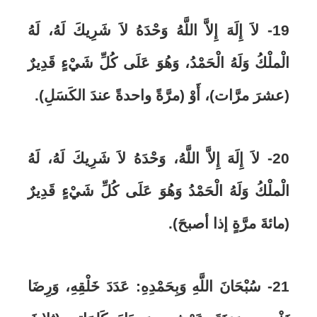
19- لاَ إِلَهَ إِلاَّ اللَّهُ وَحْدَهُ لاَ شَرِيكَ لَهُ، لَهُ
الْملْكُ وَلَهُ الْحَمْدُ، وَهُوَ عَلَى كُلِّ شَيْءٍ قَدِيرٌ
(عشرَ مرَّات)
، أَوْ (مرَّةً واحدةً عندَ الكَسَلِ).
20- لاَ إِلَهَ إِلاَّ اللَّهُ، وَحْدَهُ لاَ شَرِيكَ لَهُ، لَهُ
الْملْكُ وَلَهُ الْحَمْدُ وَهُوَ عَلَى كُلِّ شَيْءٍ قَدِيرٌ
(مائةَ مرَّةٍ إذا أصبحَ).
21- سُبْحَانَ اللَّهِ وَبِحَمْدِهِ: عَدَدَ خَلْقِهِ، وَرِضَا