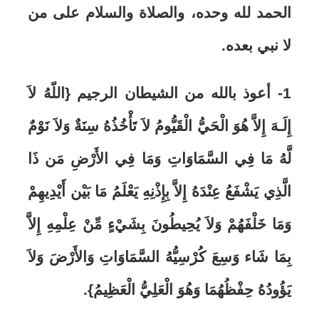
الحمد لله وحده، والصلاة والسلام على من
لا نبي بعده.
1- أعوذ بالله من الشيطان الرجيم {اللّهُ لاَ
إِلَـهَ إِلاَّ هُوَ الْحَيُّ الْقَيُّومُ لاَ تَأْخُذُهُ سِنَةٌ وَلاَ نَوْمٌ
لَّهُ مَا فِي السَّمَاوَاتِ وَمَا فِي الأَرْضِ مَن ذَا
الَّذِي يَشْفَعُ عِنْدَهُ إِلاَّ بِإِذْنِهِ يَعْلَمُ مَا بَيْن أَيْدِيهِمْ
وَمَا خَلْفَهُمْ وَلاَ يُحِيطُونَ بِشَيْءٍ مِّنْ عِلْمِهِ إِلاَّ
بِمَا شَاء وَسِعَ كُرْسِيُّهُ السَّمَاوَاتِ وَالأَرْضَ وَلاَ
يَؤُودُهُ حِفْظُهُمَا وَهُوَ الْعَلِيُّ الْعَظِيمُ}.