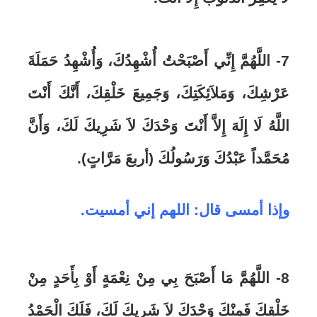
7- اللَّهُمَّ إِنِّي أَصْبَحْتُ أُشْهِدُكَ، وَأُشْهِدُ حَمَلَةَ
عَرْشِكَ، وَمَلاَئِكَتِكَ، وَجَمِيعَ خَلْقِكَ، أَنَّكَ أَنْتَ
اللَّهُ لَا إِلَهَ إِلاَّ أَنْتَ وَحْدَكَ لاَ شَرِيكَ لَكَ، وَأَنَّ
مُحَمَّداً عَبْدُكَ وَرَسُولُكَ (أربعَ مَرَّاتٍ).
وإذا أمسى قال: اللهم إني أمسيت.
8- اللَّهُمَّ مَا أَصْبَحَ بِي مِنْ نِعْمَةٍ أَوْ بِأَحَدٍ مِنْ
خَلْقِكَ فَمِنْكَ وَحْدَكَ لاَ شَرِيكَ لَكَ، فَلَكَ الْحَمْدُ