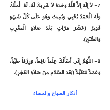
7
– لاَ إِلَهَ إِلاَّ اللَّهُ وَحْدَهُ لاَ شَرِيكَ لَهُ، لَهُ الْملْكُ
وَلَهُ الْحَمْدُ يُحْيِي وَيُمِيتُ وَهُوَ عَلَى كُلِّ شَيْءٍ
قَدِيرٌ (عَشْرَ مَرّاتٍ بَعْدَ صَلاةِ الْمغْرِبِ
وَالصُّبْحِ)
.
8
– اللَّهُمَّ إِنِّي أَسْأَلُكَ عِلْماً نافِعاً، وَرِزْقاً طَيِّباً،
وَعَمَلاً مُتَقَبَّلاً (بَعْدَ السّلامِ مِنْ صَلاَةِ الفَجْرِ)
.
أذكار الصباح والمساء