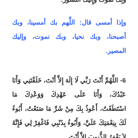
وإذا أمسى قال: اللَّهم بك أمسينا، وبك
أصبحنا، وبك نحيا، وبك نموت، وإليك
المصير.
6- اللَّهُمَّ أَنْتَ رَبِّي لَا إِلَهَ إِلاَّ أَنْتَ، خَلَقْتَنِي وَأَنَا
عَبْدُكَ، وَأَنَا عَلَى عَهْدِكَ وَوَعْدِكَ مَا
اسْتَطَعْتُ، أَعُوذُ بِكَ مِنْ شَرِّ مَا صَنَعْتُ، أَبُوءُ
لَكَ بِنِعْمَتِكَ عَلَيَّ، وَأَبُوءُ بِذَنْبِي فَاغْفِرْ لِي فَإِنَّهُ
لاَ يَغْفِرُ الذُّنوبَ إِلاَّ أَنْتَ.