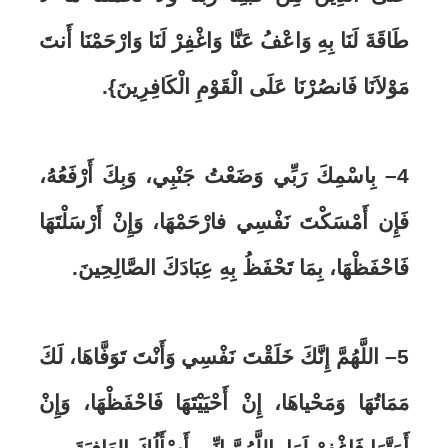
طَاقَةَ لَنَا بِهِ وَاعْفُ عَنَّا وَاغْفِرْ لَنَا وَارْحَمْنَا أَنتَ
مَوْلاَنَا فَانصُرْنَا عَلَى الْقَوْمِ الْكَافِرِينَ}
.
4
– بِاسْمِكَ رَبِّي وَضَعْتُ جَنْبِي، وَبِكَ أَرْفَعُهُ،
فَإِن أَمْسَكْتَ نَفْسِي فارْحَمْهَا، وَإِنْ أَرْسَلْتَهَا
فَاحْفَظْهَا، بِمَا تَحْفَظُ بِهِ عِبَادَكَ الصَّالِحِينَ
.
5
– اللَّهُمَّ إِنَّكَ خَلَقْتَ نَفْسِي وَأَنْتَ تَوَفَّاهَا، لَكَ
مَمَاتُهَا وَمَحْياهَا، إِنْ أَحْيَيْتَهَا فَاحْفَظْهَا، وَإِنْ