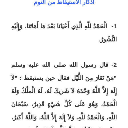
أذكار الاستيقاظ من النوم
1-
الْحَمْدُ للَّهِ الَّذِي أَحْيَانَا بَعْدَ مَا أَمَاتَنَا، وَإِلَيْهِ
النُّشُورُ
.
2- قال رسول الله صلى الله عليه وسلم
”مَنْ تَعَارَ مِنَ اللَّيْل فقال حين يستيقظ : ”لاَ
إِلَهَ إِلاَّ اللَّهُ وَحْدَهُ لاَ شَريكَ لَهُ، لَهُ الْملْكُ وَلَهُ
الْحَمْدُ، وَهُوَ عَلَى كُلِّ شَيْءٍ قَدِيرٌ، سُبْحَانَ
اللَّهِ، وَالْحَمْدُ للَّهِ، وَلاَ إِلَهَ إِلاَّ اللَّهُ، وَاللَّهُ أَكبَرُ،