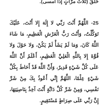
خَلَقَ (ثلاثَ مرَّاتٍ إذا أمسى).
25- اللَّهُمَّ أَنْتَ رَبِّي لا إِلَهَ إِلا أَنْتَ، عَلَيْكَ
تَوَكَّلْتُ، وَأَنْتَ رَبُّ الْعَرْشِ الْعَظِيمِ، مَا شَاءَ
اللَّهُ كَانَ، وَمَا لَمْ يَشَأْ لَمْ يَكُنْ، وَلا حَوْلَ وَلا
قُوَّةَ إِلا بِاللَّهِ الْعَلِيِّ الْعَظِيمِ، أَعْلَمُ أَنَّ اللَّهَ
عَلَى كُلِّ شَيْءٍ قَدِيرٌ، وَأَنَّ اللَّهَ قَدْ أَحَاطَ بِكُلِّ
شَيْءٍ عِلْمًا، اللَّهُمَّ إِنِّي أَعُوذُ بِكَ مِنْ شَرِّ
نَفْسِي، وَمِنْ شَرِّ كُلِّ دَابَّةٍ أَنْتَ آخِذٌ بِنَاصِيَتِهَا،
إِنَّ رَبِّي عَلَى صِرَاطٍ مُسْتَقِيمٍ.