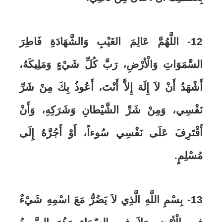
12- اللَّهُمَّ عَالِمَ الغَيْبِ وَالشَّهَادَةِ فَاطِرَ
السَّمَوَاتِ وَالْأرْضِ، رَبَّ كُلِّ شَيْءٍ وَمَلِيكَهُ،
أَشْهَدُ أَنْ لاَ إِلَهَ إِلاَّ أَنْتَ، أَعُوذُ بِكَ مِنْ شَرِّ
نَفْسِي، وَمِنْ شَرِّ الشَّيْطانِ وَشَرَكِهِ، وَأَنْ
أَقْتَرِفَ عَلَى نَفْسِي سُوءاً، أَوْ أَجُرَّهُ إِلَى
مُسْلِمٍ.
13- بِسْمِ اللَّهِ الَّذِي لاَ يَضُرُّ مَعَ اسْمِهِ شَيْءٌ