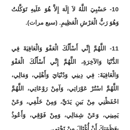
10- حَسْبِيَ اللَّهُ لاَ إِلَهَ إِلاَّ هُوَ عَلَيهِ تَوَكَّلتُ
وَهُوَ رَبُّ الْعَرْشِ الْعَظِيمِ. (سبع مرات).
11- اللَّهُمَّ إِنِّي أَسْأَلُكَ الْعَفْوَ وَالْعَافِيَةَ فِي
الدُّنْيَا وَالآخِرَةِ، اللَّهُمَّ إِنِّي أَسْأَلُكَ الْعَفْوَ
وَالْعَافِيَةَ: فِي دِينِي وَدُنْيَايَ وَأَهْلِي، وَمَالِي،
اللَّهُمَّ اسْتُرْ عَوْرَاتِي، وَآمِنْ رَوْعَاتِي، اللَّهُمَّ
احْفَظْنِي مِنْ بَينِ يَدَيَّ، وَمِنْ خَلْفِي، وَعَنْ
يَمِينِي، وَعَنْ شِمَالِي، وَمِنْ فَوْقِي، وَأَعُوذُ
بِعَظَمَتِكَ أَنْ أُغْتَالَ مِنْ تَحْتِي.