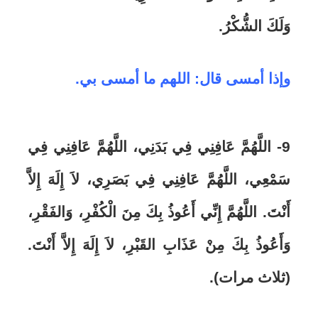
وَلَكَ الشُّكْرُ.
وإذا أمسى قال: اللهم ما أمسى بي.
9- اللَّهُمَّ عَافِنِي فِي بَدَنِي، اللَّهُمَّ عَافِنِي فِي
سَمْعِي، اللَّهُمَّ عَافِنِي فِي بَصَرِي، لاَ إِلَهَ إِلاَّ
أَنْتَ. اللَّهُمَّ إِنِّي أَعُوذُ بِكَ مِنَ الْكُفْرِ، وَالفَقْرِ،
وَأَعُوذُ بِكَ مِنْ عَذَابِ القَبْرِ، لاَ إِلَهَ إِلاَّ أَنْتَ.
(ثلاث مرات).