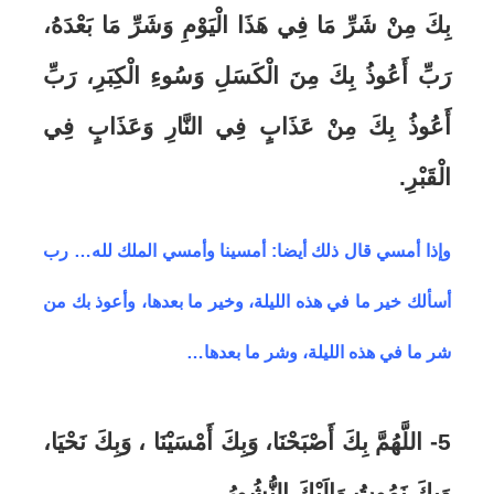
بِكَ مِنْ شَرِّ مَا فِي هَذَا الْيَوْمِ وَشَرِّ مَا بَعْدَهُ،
رَبِّ أَعُوذُ بِكَ مِنَ الْكَسَلِ وَسُوءِ الْكِبَرِ، رَبِّ
أَعُوذُ بِكَ مِنْ عَذَابٍ فِي النَّارِ وَعَذَابٍ فِي
الْقَبْرِ.
وإذا أمسي قال ذلك أيضا: أمسينا وأمسي الملك لله…
رب
أسألك
خير ما في هذه الليلة، وخير ما بعدها، وأعوذ بك من
شر ما في هذه الليلة، وشر ما بعدها…
5- اللَّهُمَّ بِكَ أَصْبَحْنَا، وَبِكَ أَمْسَيْنَا ، وَبِكَ نَحْيَا،
وَبِكَ نَمُوتُ وَإِلَيْكَ النُّشُورُ.