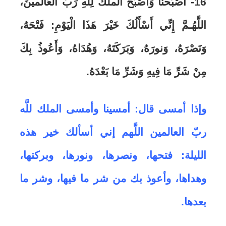
16- أَصْبَحْنَا وَأَصْبَحَ الْملْكُ لِلَّهِ رَبِّ الْعَالَمينَ،
اللَّهُـمَّ إِنِّي أَسْأَلُكَ خَيْرَ هَذَا الْيَوْمِ: فَتْحَهُ،
وَنَصْرَهُ، وَنورَهُ، وَبَرَكَتَهُ، وَهُدَاهُ، وَأَعُوذُ بِكَ
مِنْ شَرِّ مَا فِيهِ وَشَرِّ مَا بَعْدَهُ.
وإذا أمسى قال: أمسينا وأمسى الملك للَّه
ربّ العالمين اللَّهم إني أسألك خير هذه
الليلة: فتحها، ونصرها، ونورها، وبركتها،
وهداها، وأعوذ بك من شر ما فيها، وشر ما
بعدها.