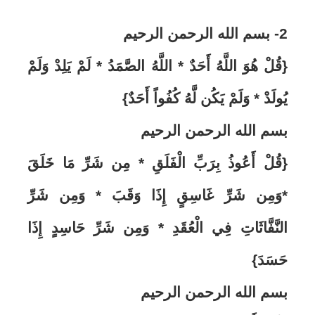
2- بسم الله الرحمن الرحيم
{قُلْ هُوَ اللَّهُ أَحَدٌ * اللَّهُ الصَّمَدُ * لَمْ يَلِدْ وَلَمْ
يُولَدْ * وَلَمْ يَكُن لَّهُ كُفُواً أَحَدٌ}
بسم الله الرحمن الرحيم
{قُلْ أَعُوذُ بِرَبِّ الْفَلَقِ * مِن شَرِّ مَا خَلَقَ
*وَمِن شَرِّ غَاسِقٍ إِذَا وَقَبَ * وَمِن شَرِّ
النَّفَّاثَاتِ فِي الْعُقَدِ * وَمِن شَرِّ حَاسِدٍ إِذَا
حَسَدَ}
بسم الله الرحمن الرحيم