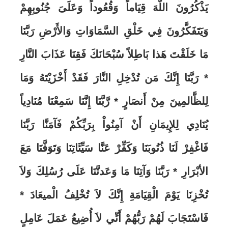
يَذْكُرُونَ اللّهَ قِيَاماً وَقُعُوداً وَعَلَىَ جُنُوبِهِمْ
وَيَتَفَكَّرُونَ فِي خَلْقِ السَّمَاوَاتِ وَالأَرْضِ رَبَّنَا
مَا خَلَقْتَ هَذا بَاطِلاً سُبْحَانَكَ فَقِنَا عَذَابَ النَّارِ
*
رَبَّنَا إِنَّكَ مَن تُدْخِلِ النَّارَ فَقَدْ أَخْزَيْتَهُ وَمَا
لِلظَّالمِينَ مِنْ أَنصَارٍ *
رَّبَّنَا إِنَّنَا سَمِعْنَا مُنَادِياً
يُنَادِي لِلإِيمَانِ أَنْ آمِنُواْ بِرَبِّكُمْ فَآمَنَّا رَبَّنَا
فَاغْفِرْ لَنَا ذُنُوبَنَا وَكَفِّرْ عَنَّا سَيِّئَاتِنَا وَتَوَفَّنَا مَعَ
الأبْرَارِ * رَبَّنَا وَآتِنَا مَا وَعَدتَّنَا عَلَى رُسُلِكَ وَلاَ
تُخْزِنَا يَوْمَ الْقِيَامَةِ إِنَّكَ لاَ تُخْلِفُ الْميعَادَ *
فَاسْتَجَابَ لَهُمْ رَبُّهُمْ أَنِّي لاَ أُضِيعُ عَمَلَ عَامِلٍ