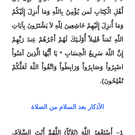
أَهْلِ الْكِتَابِ لَمن يُؤْمِنُ بِاللّهِ وَمَا أُنزِلَ إِلَيْكُمْ
وَمَا أُنزِلَ إِلَيْهِمْ خَاشِعِينَ لِلّهِ لاَ يَشْتَرُونَ بِآيَاتِ
اللّهِ ثَمَناً قَلِيلاً أُوْلَـئِكَ لَهُمْ أَجْرُهُمْ عِندَ رَبِّهِمْ
إِنَّ اللّهَ سَرِيعُ الْحِسَابِ *
يَا أَيُّهَا الَّذِينَ آمَنُواْ
اصْبِرُواْ وَصَابِرُواْ وَرَابِطُواْ وَاتَّقُواْ اللّهَ لَعَلَّكُمْ
تُفْلِحُونَ}
.
الأذكار بعد السلام من الصلاة
1
– أَسْتَغْفِرُ اللَّهَ (ثَلاَثَاً) اللَّهُمَّ أَنْتَ السَّلاَمُ،