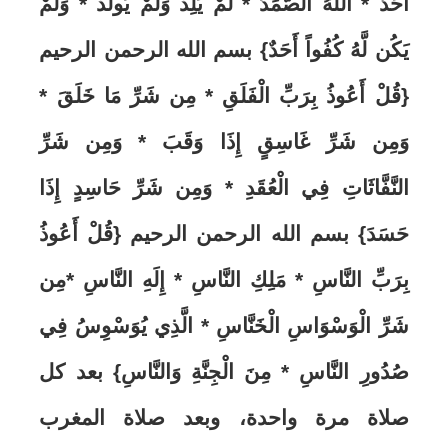
أَحَدٌ * اللَّهُ الصَّمَدُ * لَمْ يَلِدْ وَلَمْ يُولَدْ * وَلَمْ
يَكُن لَّهُ كُفُواً أَحَدٌ} بسم الله الرحمن الرحيم
{قُلْ أَعُوذُ بِرَبِّ الْفَلَقِ * مِن شَرِّ مَا خَلَقَ *
وَمِن شَرِّ غَاسِقٍ إِذَا وَقَبَ * وَمِن شَرِّ
النَّفَّاثَاتِ فِي الْعُقَدِ * وَمِن شَرِّ حَاسِدٍ إِذَا
حَسَدَ} بسم الله الرحمن الرحيم {قُلْ أَعُوذُ
بِرَبِّ النَّاسِ * مَلِكِ النَّاسِ * إِلَهِ النَّاسِ *مِن
شَرِّ الْوَسْوَاسِ الْخَنَّاسِ * الَّذِي يُوَسْوِسُ فِي
صُدُورِ النَّاسِ * مِنَ الْجِنَّةِ وَالنَّاسِ} بعد كل
صلاة
مرة واحدة
،
وبعد صلاة المغرب