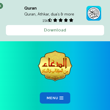
Quran
Quran, Athkar, dua's & more
15k
Download
MENU