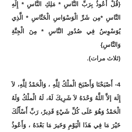
{قُلْ أَعُوذُ بِرَبِّ النَّاسِ * مَلِكِ النَّاسِ * إِلَهِ
النَّاسِ *مِن شَرِّ الْوَسْوَاسِ الْخَنَّاسِ * الَّذِي
يُوَسْوِسُ فِي صُدُورِ النَّاسِ * مِنَ الْجِنَّةِ
وَالنَّاسِ}
(ثلاث مرات).
4- أَصْبَحْنَا وَأَصْبَحَ الْملْكُ لِلَّهِ ، وَالْحَمْدُ لِلَّهِ، لاَ
إِلَهَ إلاَّ اللَّهُ وَحْدَهُ لاَ شَرِيكَ لَهُ، لَهُ الْملْكُ وَلَهُ
الْحَمْدُ وَهُوَ عَلَى كُلِّ شَيْءٍ قَدِيرٌ، رَبِّ أَسْأَلُكَ
خَيْرَ مَا فِي هَذَا الْيَوْمِ وَخَيرَ مَا بَعْدَهُ ، وَأَعُوذُ