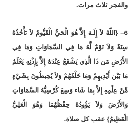
والفجر ثلاث مرات
.
6
–
{اللّهُ لاَ إِلَـهَ إِلاَّ هُوَ الْحَيُّ الْقَيُّومُ لاَ تَأْخُذُهُ
سِنَةٌ وَلاَ نَوْمٌ لَّهُ مَا فِي السَّمَاوَاتِ وَمَا فِي
الأَرْضِ مَن ذَا الَّذِي يَشْفَعُ عِنْدَهُ إِلاَّ بِإِذْنِهِ يَعْلَمُ
مَا بَيْن أَيْدِيهِمْ وَمَا خَلْفَهُمْ وَلاَ يُحِيطُونَ بِشَيْءٍ
مِّنْ عِلْمِهِ إِلاَّ بِمَا شَاء وَسِعَ كُرْسِيُّهُ السَّمَاوَاتِ
وَالأَرْضَ وَلاَ يَؤُودُهُ حِفْظُهُمَا وَهُوَ الْعَلِيُّ
الْعَظِيمُ} عقب كل صلاة
.