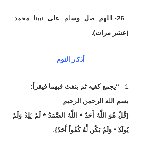
26- اللهم صل وسلم على نبينا محمد.
(عشر مرات).
أذكار النوم
1
–
“يجمع كفيه ثم ينفث فيهما فيقرأ:
بسم الله الرحمن الرحيم
{قُلْ هُوَ اللَّهُ أَحَدٌ * اللَّهُ الصَّمَدُ * لَمْ يَلِدْ وَلَمْ
يُولَدْ * وَلَمْ يَكُن لَّهُ كُفُواً أَحَدٌ}.