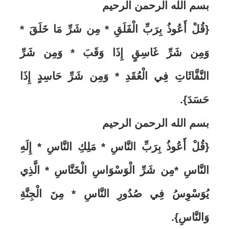
بسم الله الرحمن الرحيم
{قُلْ أَعُوذُ بِرَبِّ الْفَلَقِ * مِن شَرِّ مَا خَلَقَ *
وَمِن شَرِّ غَاسِقٍ إِذَا وَقَبَ * وَمِن شَرِّ
النَّفَّاثَاتِ فِي الْعُقَدِ * وَمِن شَرِّ حَاسِدٍ إِذَا
حَسَدَ}.
بسم الله الرحمن الرحيم
{قُلْ أَعُوذُ بِرَبِّ النَّاسِ * مَلِكِ النَّاسِ * إِلَهِ
النَّاسِ *مِن شَرِّ الْوَسْوَاسِ الْخَنَّاسِ * الَّذِي
يُوَسْوِسُ فِي صُدُورِ النَّاسِ * مِنَ الْجِنَّةِ
وَالنَّاسِ}.