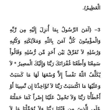
الْعَظِيمُ}
.
3
–
{آمَنَ الرَّسُولُ بِمَا أُنزِلَ إِلَيْهِ مِن رَّبِّهِ
وَالْمؤْمِنُونَ كُلٌّ آمَنَ بِاللّهِ وَمَلآئِكَتِهِ وَكُتُبِهِ
وَرُسُلِهِ لاَ نُفَرِّقُ بَيْن أَحَدٍ مِّن رُّسُلِهِ وَقَالُواْ
سَمِعْنَا وَأَطَعْنَا غُفْرَانَكَ رَبَّنَا وَإِلَيْكَ الْمصِيرُ * لاَ
يُكَلِّفُ اللّهُ نَفْساً إِلاَّ وُسْعَهَا لَهَا مَا كَسَبَتْ
وَعَلَيْهَا مَا اكْتَسَبَتْ رَبَّنَا لاَ تُؤَاخِذْنَا إِن نَّسِينَا أَوْ
أَخْطَأْنَا رَبَّنَا وَلاَ تَحْمِلْ عَلَيْنَا إِصْراً كَمَا حَمَلْتَهُ
عَلَى الَّذِينَ مِن قَبْلِنَا رَبَّنَا وَلاَ تُحَمِّلْنَا مَا لاَ