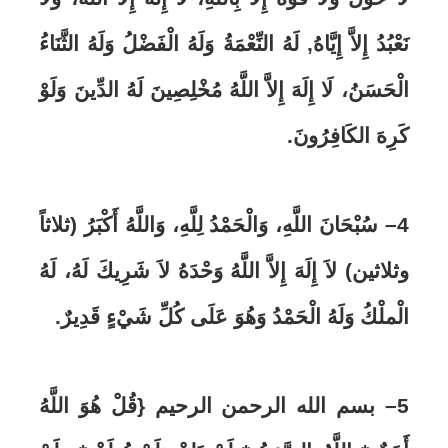
نَعْبُدُ إِلاَّ إِيَّاهُ, لَهُ النِّعْمَةُ وَلَهُ الْفَضْلُ وَلَهُ الثَّنَاءُ
الْحَسَنُ، لَا إِلَهَ إِلاَّ اللَّهُ مُخْلِصِينَ لَهُ الدِّينَ وَلَوْ
كَرِهَ الكَافِرُونَ
.
4
– سُبْحَانَ اللَّهِ، وَالْحَمْدُ لِلَّهِ، وَاللَّهُ أَكْبَرُ (ثلاثاً
وثلاثين) لاَ إِلَهَ إِلاَّ اللَّهُ وَحْدَهُ لاَ شَرِيكَ لَهُ، لَهُ
الْملْكُ وَلَهُ الْحَمْدُ وَهُوَ عَلَى كُلِّ شَيْءٍ قَدِيرٌ
.
5
–
بسم الله الرحمن الرحيم {قُلْ هُوَ اللَّهُ