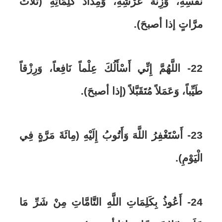
نَفْسِهِ، وَزِنَةَ عَرْشِهِ، وَمِدَادَ كَلِمَاتِهِ (ثلاثَ
مرَّاتٍ إذا أصبحَ).
22- اللَّهُمَّ إِنِّي أَسْأَلُكَ عِلْماً نَافِعاً، وَرِزْقاً
طَيِّباً، وَعَمَلاً مُتَقَبَّلاً (إذا أصبحَ).
23- أَسْتَغْفِرُ اللَّهَ وَأَتُوبُ إِلَيْهِ (مِائَةَ مَرَّةٍ فِي
الْيَوْمِ).
24- أَعُوذُ بِكَلِمَاتِ اللَّهِ التَّامَّاتِ مِنْ شَرِّ مَا