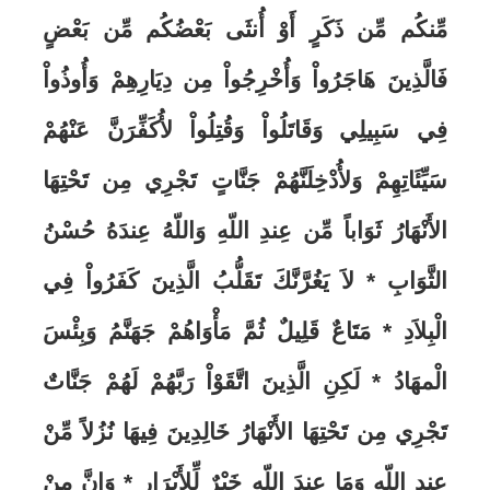
مِّنكُم مِّن ذَكَرٍ أَوْ أُنثَى بَعْضُكُم مِّن بَعْضٍ
فَالَّذِينَ هَاجَرُواْ وَأُخْرِجُواْ مِن دِيَارِهِمْ وَأُوذُواْ
فِي سَبِيلِي وَقَاتَلُواْ وَقُتِلُواْ لأُكَفِّرَنَّ عَنْهُمْ
سَيِّئَاتِهِمْ وَلأُدْخِلَنَّهُمْ جَنَّاتٍ تَجْرِي مِن تَحْتِهَا
الأَنْهَارُ ثَوَاباً مِّن عِندِ اللّهِ وَاللّهُ عِندَهُ حُسْنُ
الثَّوَابِ
*
لاَ يَغُرَّنَّكَ تَقَلُّبُ الَّذِينَ كَفَرُواْ فِي
الْبِلاَدِ *
مَتَاعٌ قَلِيلٌ ثُمَّ مَأْوَاهُمْ جَهَنَّمُ وَبِئْسَ
الْمهَادُ * لَكِنِ الَّذِينَ اتَّقَوْاْ رَبَّهُمْ لَهُمْ جَنَّاتٌ
تَجْرِي مِن تَحْتِهَا الأَنْهَارُ خَالِدِينَ فِيهَا نُزُلاً مِّنْ
عِندِ اللّهِ وَمَا عِندَ اللّهِ خَيْرٌ لِّلأَبْرَارِ * وَإِنَّ مِنْ