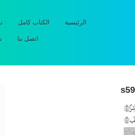
الرئيسية
الكتاب كامل
ت
اتصل بنا
س
s59