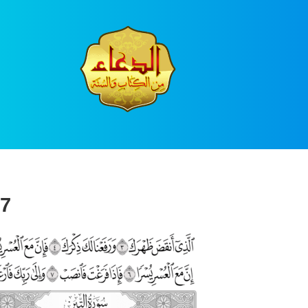
Ski
t
conten
7