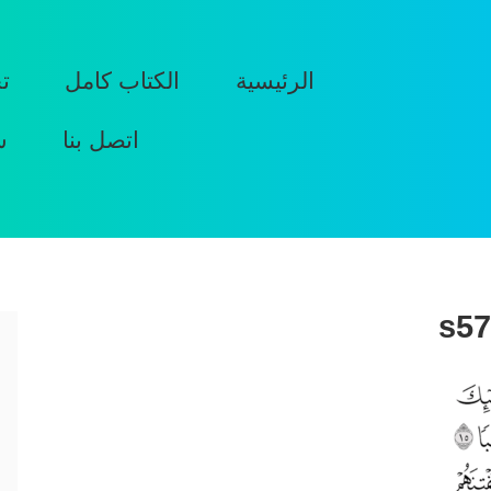
الرئيسية
الكتاب كامل
ت
اتصل بنا
س
s57