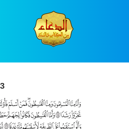
Ski
t
conten
3