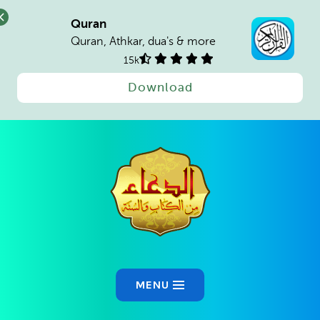
Quran
Quran, Athkar, dua's & more
15k
Download
Ski
t
conten
MENU