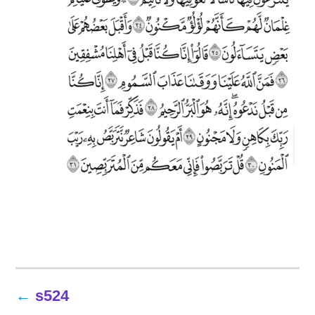
تصفّح
s524