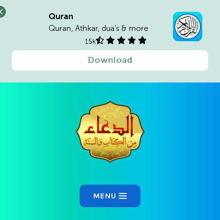
Quran
Quran, Athkar, dua's & more
15k
Download
Ski
t
conten
MENU