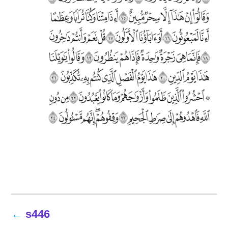
تصفّح
s446