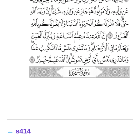
تصفّح
s414