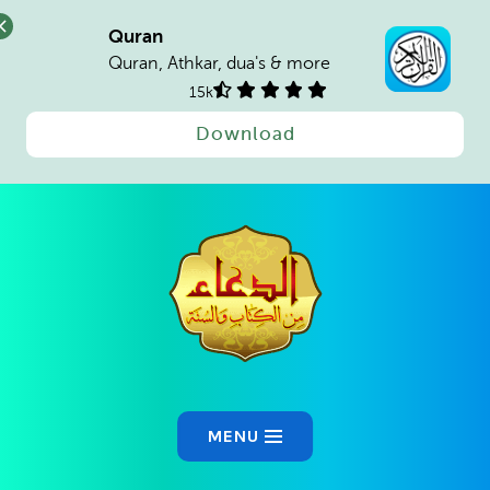
Quran
Quran, Athkar, dua's & more
15k
Download
Ski
t
conten
MENU