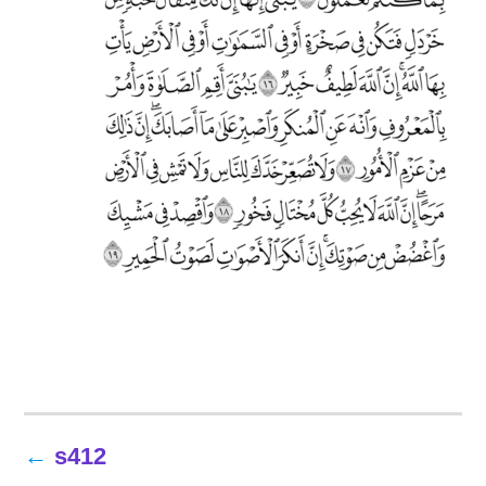
تصفّح
s412