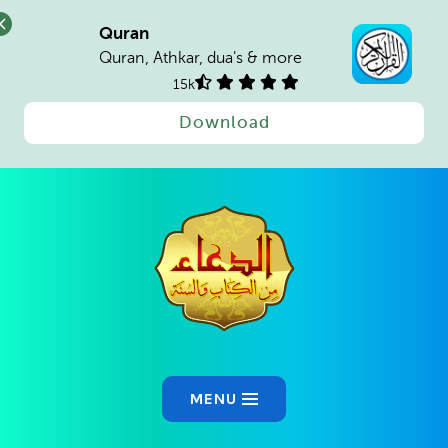
Quran
Quran, Athkar, dua's & more
15k
Download
Ski
t
conten
MENU