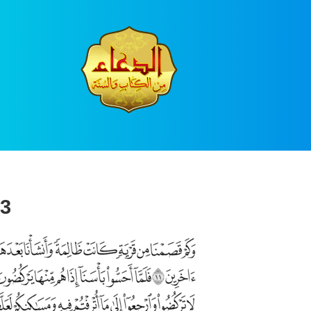
Ski
t
conten
3