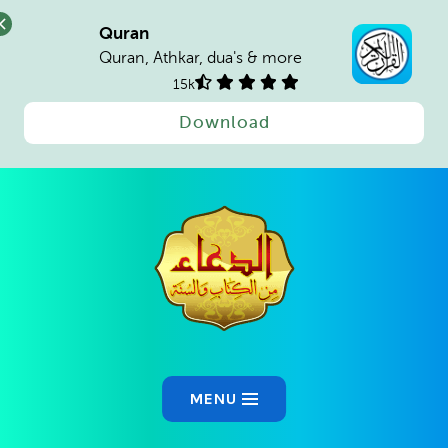
Quran
Quran, Athkar, dua's & more
15k
Download
Ski
t
conten
MENU