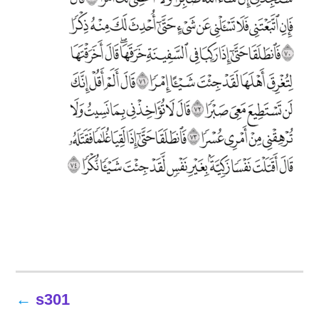
تصفّح
s301