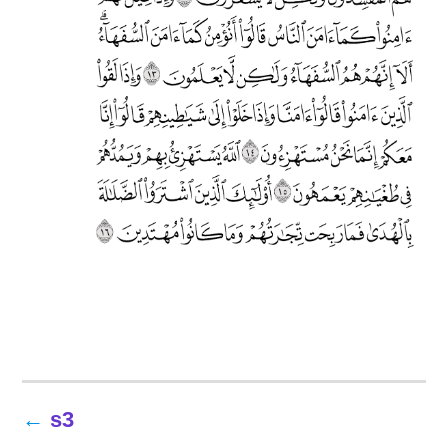
تصفّح
s3