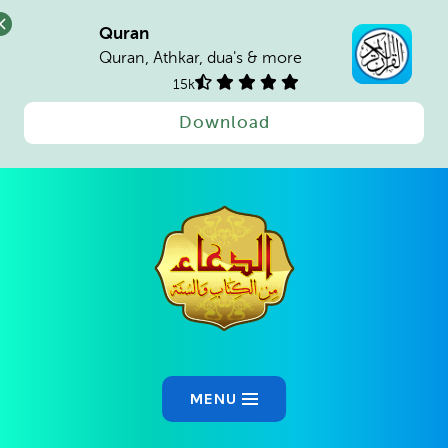
Quran
Quran, Athkar, dua's & more
15k
Download
Ski
t
conten
MENU