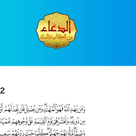
Ski
t
conten
2