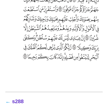
تصفّح
s288