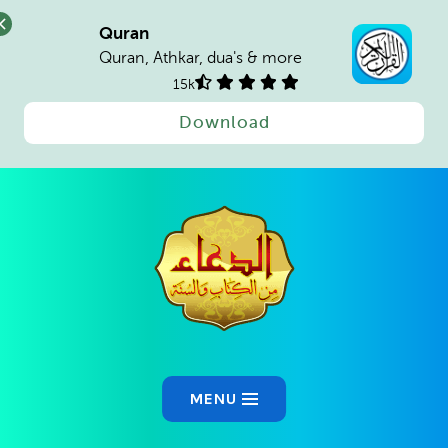
Quran
Quran, Athkar, dua's & more
15k
Download
Ski
t
conten
MENU