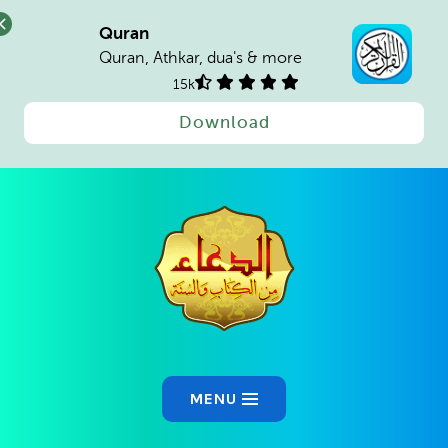
Quran
Quran, Athkar, dua's & more
15k
Download
MENU