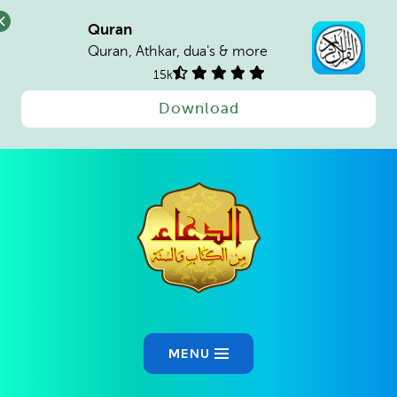
Quran
Quran, Athkar, dua's & more
15k
Download
MENU