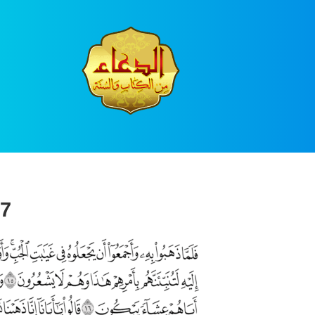
Ski
t
conten
7