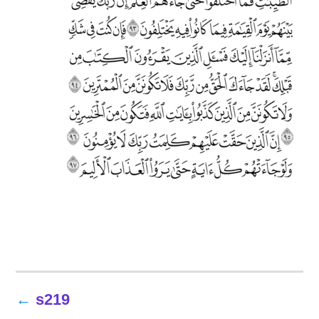
تصفّح
s219