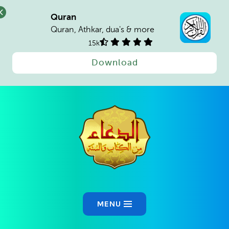
Quran
Quran, Athkar, dua's & more
15k
Download
Ski
t
conten
MENU