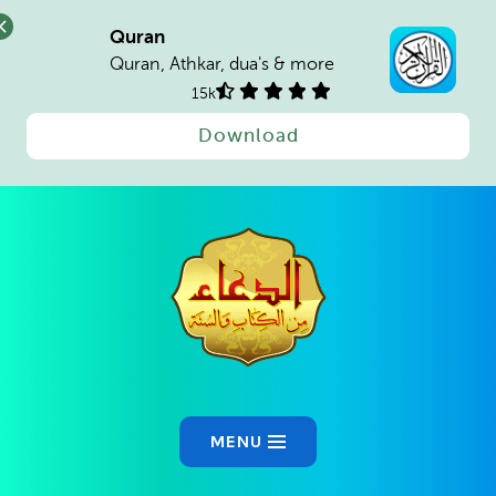
Quran
Quran, Athkar, dua's & more
15k
Download
MENU