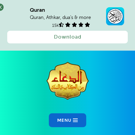
Quran
Quran, Athkar, dua's & more
15k
Download
MENU