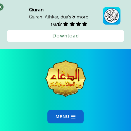
Quran
Quran, Athkar, dua's & more
15k
Download
MENU