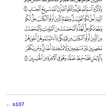
تصفّح
s107