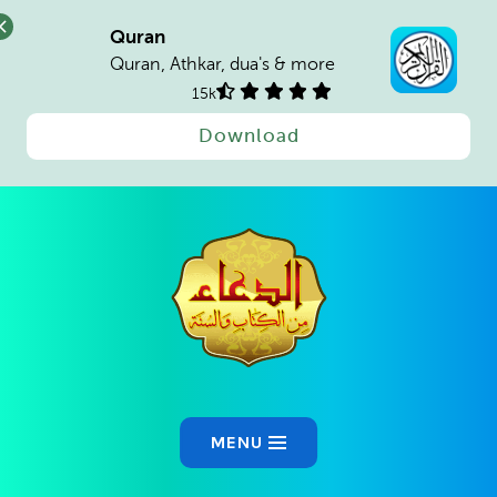
Quran
Quran, Athkar, dua's & more
15k
Download
Ski
t
conten
MENU