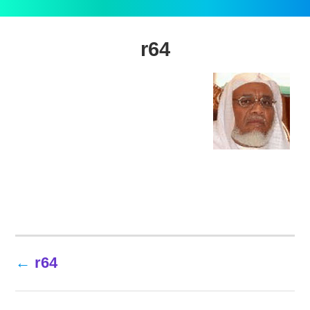
r64
تصفّح
r64
المقالات