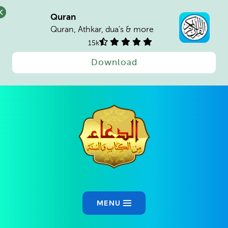
Quran
Quran, Athkar, dua's & more
15k
Download
Ski
t
conten
MENU