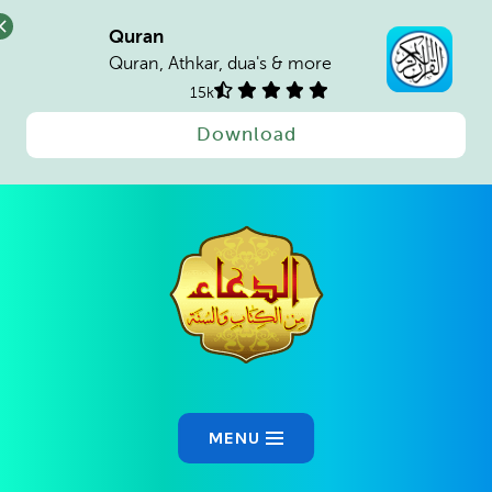
Quran
Quran, Athkar, dua's & more
15k
Download
MENU