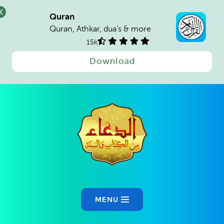
Quran
Quran, Athkar, dua's & more
15k
Download
MENU