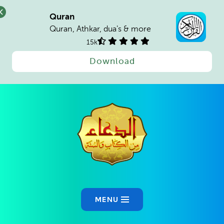
Quran
Quran, Athkar, dua's & more
15k
Download
MENU