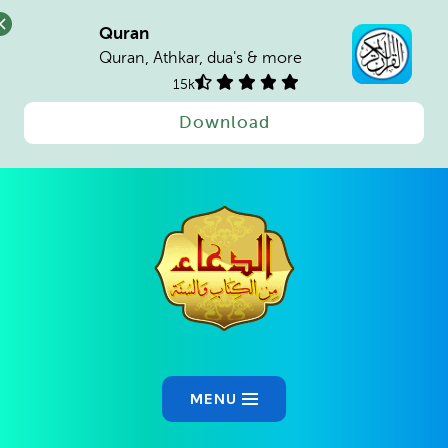
Quran
Quran, Athkar, dua's & more
15k
Download
Ski
t
conten
MENU