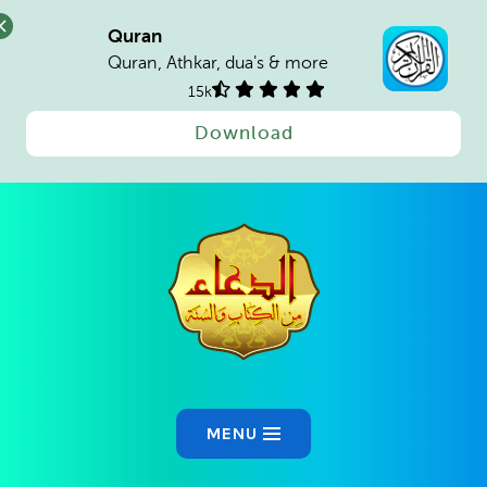
Quran
Quran, Athkar, dua's & more
15k
Download
Ski
t
conten
MENU