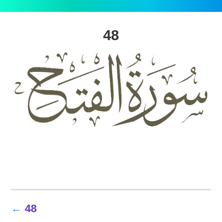
48
تصفّح
48