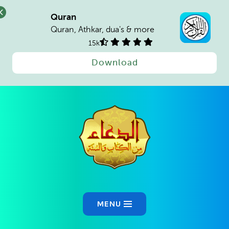
Quran
Quran, Athkar, dua's & more
15k
Download
Ski
t
conten
MENU