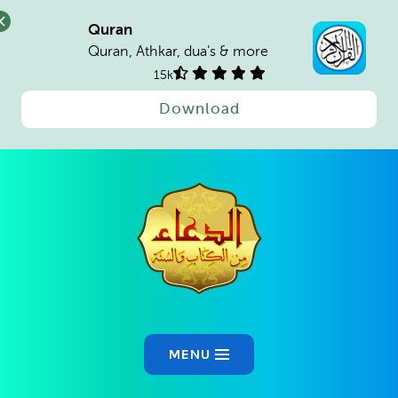
Quran
Quran, Athkar, dua's & more
15k
Download
Ski
t
conten
MENU