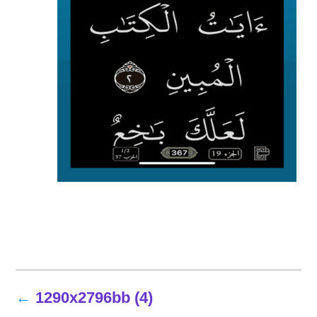
تصفّح
1290x2796bb (4)