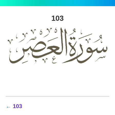
103
تصفّح
103