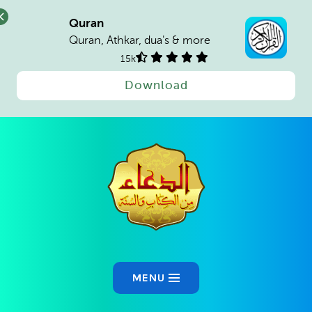
Quran
Quran, Athkar, dua's & more
15k
Download
Ski
t
conten
MENU