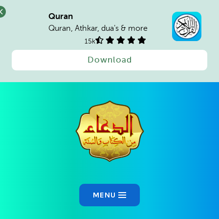
Quran
Quran, Athkar, dua's & more
15k
Download
Ski
t
conten
MENU