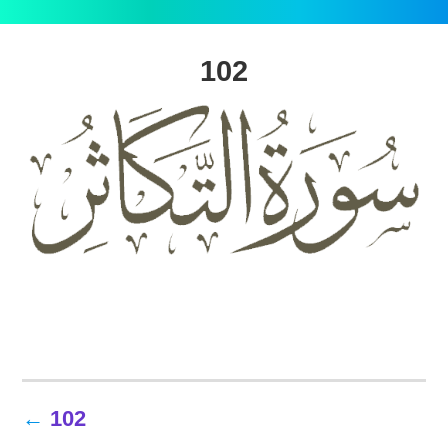
102
تصفّح
102