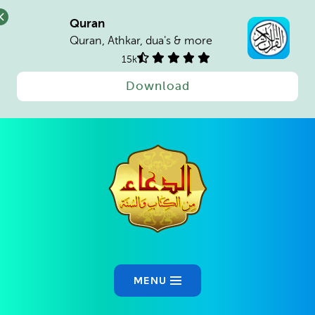
Quran
Quran, Athkar, dua's & more
15k
Download
MENU