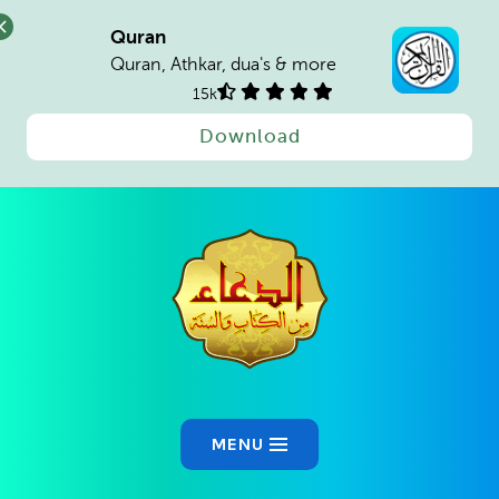
Quran
Quran, Athkar, dua's & more
15k
Download
Ski
t
conten
MENU