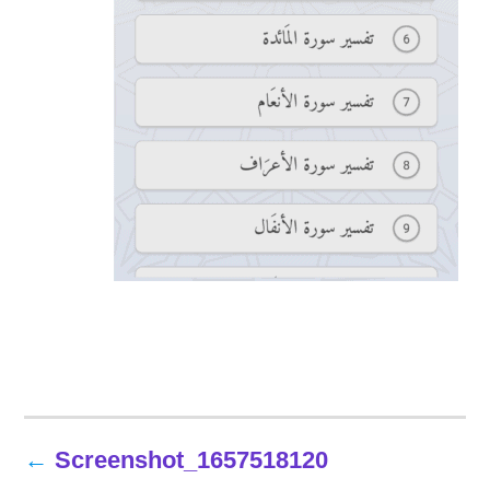
تصفّح
Screenshot_1657518120