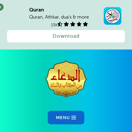
Quran
Quran, Athkar, dua's & more
15k
Download
Ski
t
conten
MENU