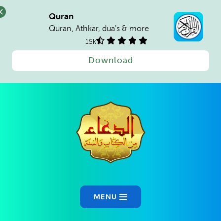
Quran
Quran, Athkar, dua's & more
15k
Download
MENU