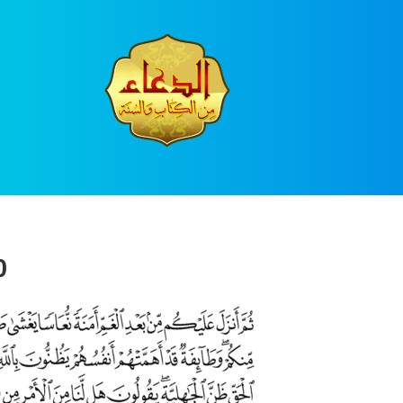
Ski
t
conten
0