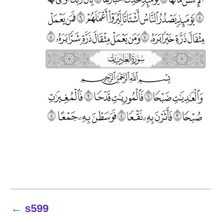
تصفّح
s599