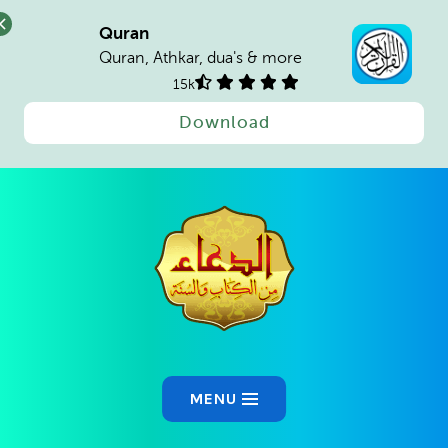
Quran
Quran, Athkar, dua's & more
15k
Download
Ski
t
conten
MENU