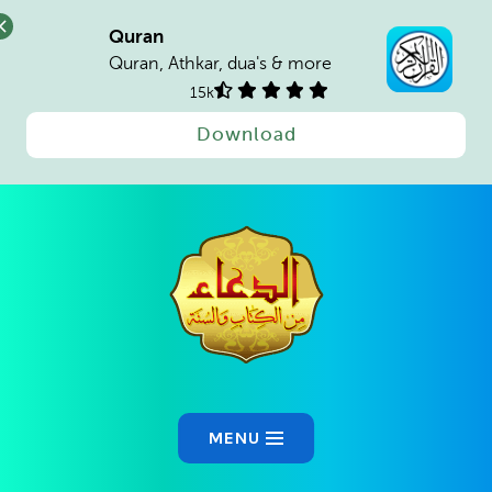
Quran
Quran, Athkar, dua's & more
15k
Download
Ski
t
conten
MENU