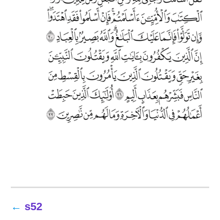
تصفّح
s52