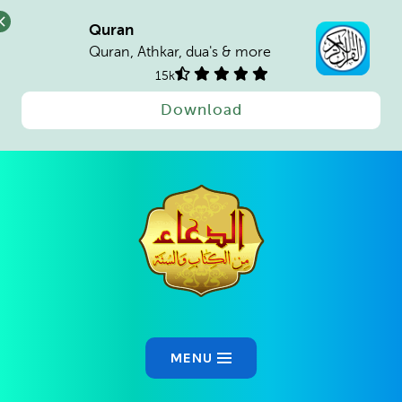
Quran
Quran, Athkar, dua's & more
15k
Download
Ski
t
conten
MENU