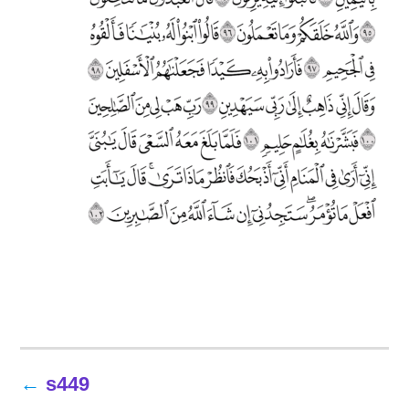
تصفّح
s449