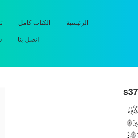
الرئيسية
الكتاب كامل
ت
اتصل بنا
س
s37