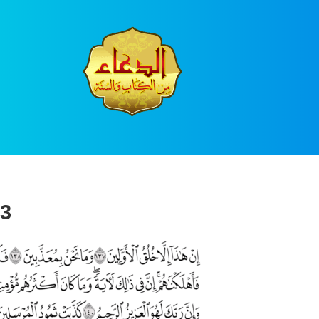
Ski
t
conten
3