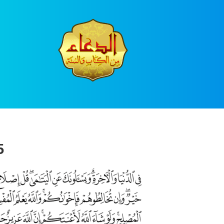
Ski
t
conten
5