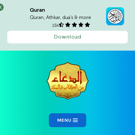
Quran
Quran, Athkar, dua's & more
15k
Download
Ski
t
conten
MENU