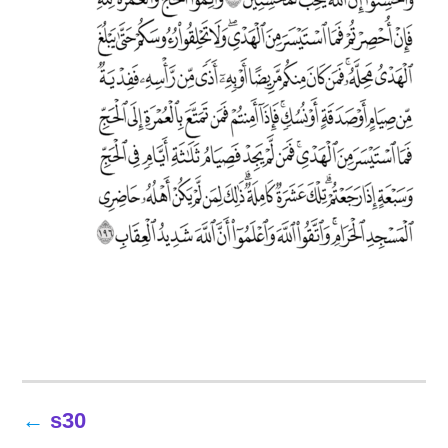
تصفّح
s30