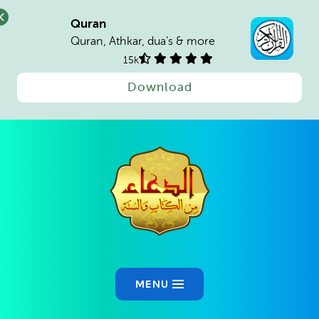
Quran
Quran, Athkar, dua's & more
15k
Download
MENU