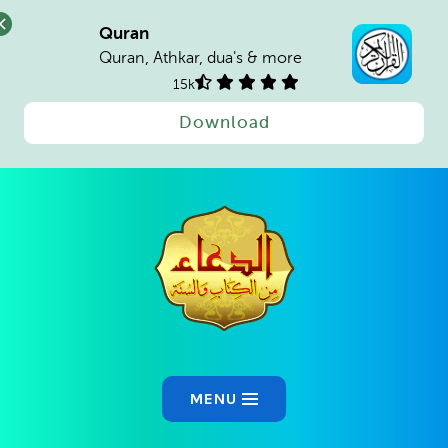
Quran
Quran, Athkar, dua's & more
15k
Download
MENU