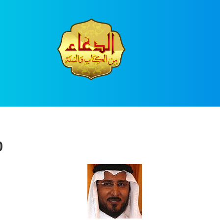
Ski
t
conten
0