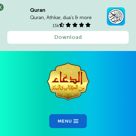
Quran
Quran, Athkar, dua's & more
15k
Download
MENU