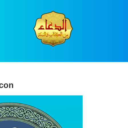
Ski
t
conten
con