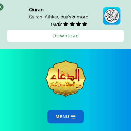
Quran
Quran, Athkar, dua's & more
15k
Download
Ski
t
conten
MENU