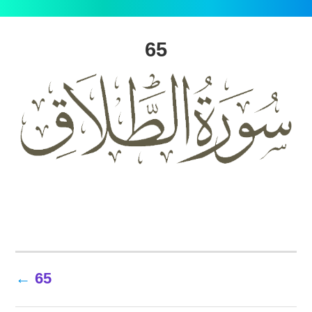
65
تصفّح
65
المقالات