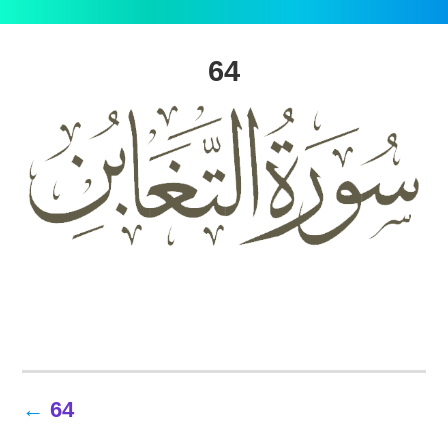
64
تصفّح
64