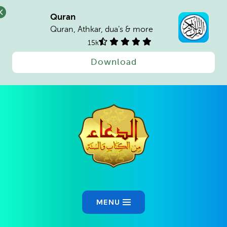
Quran
Quran, Athkar, dua's & more
15k
Download
Ski
t
conten
MENU