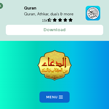
Quran
Quran, Athkar, dua's & more
15k
Download
MENU